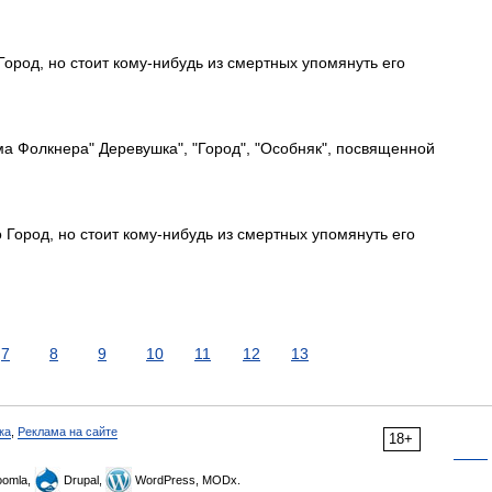
 Город, но стоит кому-нибудь из смертных упомянуть его
ма Фолкнера" Деревушка", "Город", "Особняк", посвященной
 Город, но стоит кому-нибудь из смертных упомянуть его
7
8
9
10
11
12
13
ка
,
Реклама на сайте
18+
omla,
Drupal,
WordPress, MODx.