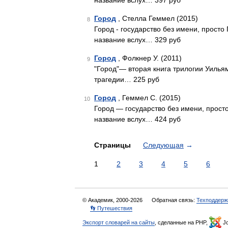
название вслух… 397 руб
Город
, Стелла Геммел (2015)
8
Город - государство без имени, просто
название вслух… 329 руб
Город
, Фолкнер У. (2011)
9
"Город"— вторая книга трилогии Уилья
трагедии… 225 руб
Город
, Геммел С. (2015)
10
Город — государство без имени, просто
название вслух… 424 руб
Страницы
Следующая
→
1
2
3
4
5
6
© Академик, 2000-2026
Обратная связь:
Техподдерж
👣 Путешествия
Экспорт словарей на сайты
, сделанные на PHP,
Jo