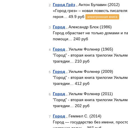
Город Грёз
, Антон Булавин (2012)
2
«Город грез» – новая повесть писател
героя… 49.9 руб
электронная книга
Город
, Александр Блок (1986)
3
Город обрастает не только домами и п
помощи… 240 руб
Город
, Уильям Фолкнер (1965)
4
"Город" - вторая книга трилогии Уилья
трагедии… 210 руб
Город
, Уильям Фолкнер (2009)
5
"Город" - вторая книга трилогии Уилья
трагедии… 412 руб
Город
, Уильям Фолкнер (2011)
6
"Город" - вторая книга трилогии Уилья
трагедии… 202 руб
Город
, Геммел С. (2014)
7
Город — государство без имени, просто