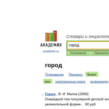
Словари и энциклоп
academic.ru
Толкования
Переводы
город
Толкование
Перевод
Книги
все
электронные книги
аудиокниги
Город
, В. И. Малов (2000)
1
Очередной том популярной детской энц
увлекательной форме… 60 руб