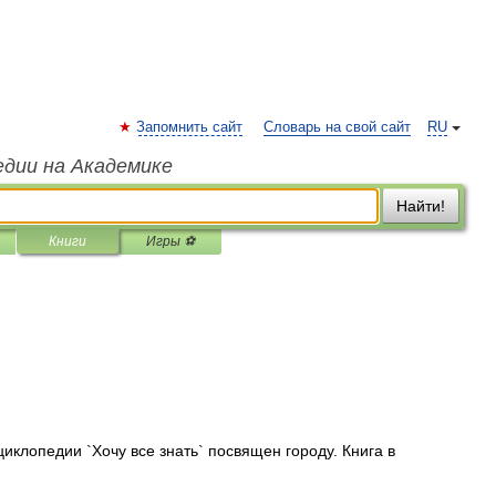
Запомнить сайт
Словарь на свой сайт
RU
едии на Академике
Найти!
Книги
Игры ⚽
иклопедии `Хочу все знать` посвящен городу. Книга в